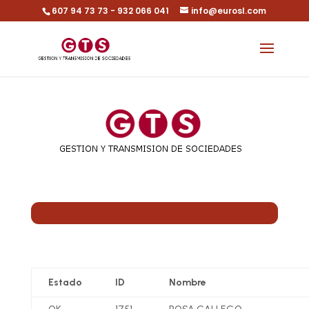
607 94 73 73 - 932 066 041
info@eurosl.com
Estado
ID
Nombre