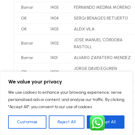
Borrar
1405
FERNANDO MEDINA MORENO
OK
1404
SERGI BENAGES RETUERTO
OK
1403
ALEIX VILA
JOSE MANUEL CÓRDOBA
Borrar
1402
RASTOLL
Borrar
1401
ALVARO ZAPATERO MENDEZ
JORGE DAVID EGUREN
OK
1400
FLORES
We value your privacy
Borrar
1399
JOAN MULET TRULLOLS
We use cookies to enhance your browsing experience, serve
Borrar
1398
JOSE RUIZ COSTA
personalised ads or content, and analyse our traffic. By clicking
"Accept All", you consent to our use of cookies.
Borrar
1397
RAUL SANCHEZ-BARBUDO
OK
1396
DANIEL FERNANDEZ PUERTA
Customise
Reject All
Accept All
MAMADOU BAMBA SARR
Borrar
1395